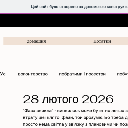
Цей сайт було створено за допомогою конструкт
домашня
Нотатки
Усі
волонтерство
побратими і посестри
побу
28 лютого 2026
допомога фронту
Допомога пораненим
"Фаза зникла" - виявилось може бути  не легше 
втрату цієї клятої фази, той зрозуміє. Бо треба 
просто нема світла у зв'язку з плановими чи по