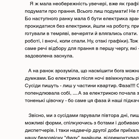
    Я ж мала необережність увечері, вже як графіки на наступний день прислали, 
подумати про прання. Всього лиш подумати! Не по
Бо наступного ранку мала б бути електрика зранк
прокидатися без електрики, йшли на роботу, при
готували в темряві, вечеряти й влягались спати.
роботі, і вночі, коли спали. Ну, отакі графіки). Т
саме речі відбору для прання в першу чергу, які -
задоволена заснула.
   А на ранок зрозуміла, що насмішити бога можна не лише озвученими планами, а й 
думками. Бо електрика після ночі ввімкнулась рівн
Сусіди пишуть - лиш у частини квартир. Фаза!!!! О
попендлювала собі, .... А за електрикою почала
тоненькі цівочку - бо саме ця фаза й наші підка
   Звісно, ми з сусідами гарували півтора дні, пишучи, дзвонячи, заповнюючи усі 
можливі форми, спілкуючись з ботами і добиваю
диспетчерів. І таки надвечір другої доби приїхала
нашу безсовісну "фазу" знайшли, відремонтува