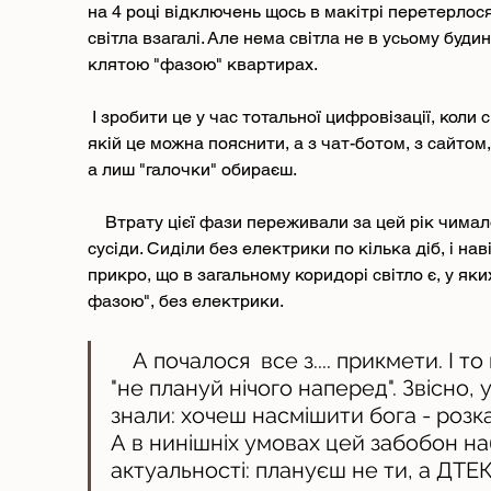
на 4 році відключень щось в макітрі перетерлося 
світла взагалі. Але нема світла не в усьому буди
клятою "фазою" квартирах. 
 І зробити це у час тотальної цифровізації, коли спілкуєшся не з живою людиною, 
якій це можна пояснити, а з чат-ботом, з сайтом
а лиш "галочки" обираєш. 
    Втрату цієї фази переживали за цей рік чимало будинків. І донька, і друзі, і 
сусіди. Сиділи без електрики по кілька діб, і на
прикро, що в загальному коридорі світло є, у якихо
фазою", без електрики.
    А почалося  все з.... прикмети. І то новітньої, нинішніх часів: 
"не плануй нічого наперед". Звісно, 
знали: хочеш насмішити бога - розк
А в нинішніх умовах цей забобон на
актуальності: плануєш не ти, а ДТЕК