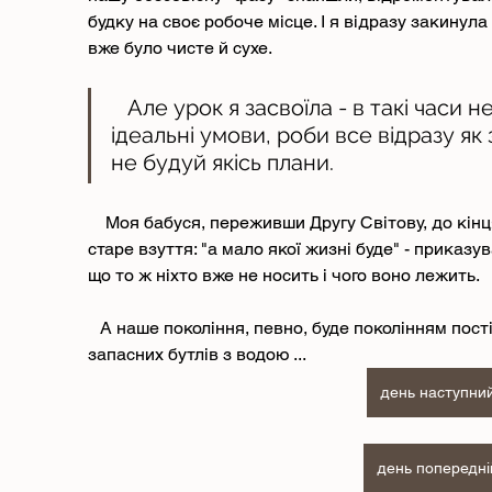
будку на своє робоче місце. І я відразу закинула
вже було чисте й сухе.
   Але урок я засвоїла - в такі часи не сподівайся на потім, на 
ідеальні умови, роби все відразу як
не будуй якісь плани. 
    Моя бабуся, переживши Другу Світову, до кінця своїх днів не викидала хліб. І 
старе взуття: "а мало якої жизні буде" - приказу
що то ж ніхто вже не носить і чого воно лежить.
   А наше покоління, певно, буде поколінням постійно заряджених гаджетів і 
запасних бутлів з водою ...
день наступни
день попередні